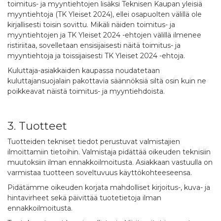
toimitus- ja myyntiehtojen lisäksi Teknisen Kaupan yleisiä
myyntiehtoja (TK Yleiset 2024), ellei osapuolten välillä ole
kirjallisesti toisin sovittu. Mikäli näiden toimitus- ja
myyntiehtojen ja TK Yleiset 2024 -ehtojen välillä ilmenee
ristiriitaa, sovelletaan ensisijaisesti näitä toimitus- ja
myyntiehtoja ja toissijaisesti TK Yleiset 2024 -ehtoja.
Kuluttaja-asiakkaiden kaupassa noudatetaan
kuluttajansuojalain pakottavia säännöksiä siltä osin kuin ne
poikkeavat näistä toimitus- ja myyntiehdoista.
3. Tuotteet
Tuotteiden tekniset tiedot perustuvat valmistajien
ilmoittamiin tietoihin. Valmistaja pidättää oikeuden teknisiin
muutoksiin ilman ennakkoilmoitusta. Asiakkaan vastuulla on
varmistaa tuotteen soveltuvuus käyttökohteeseensa.
Pidätämme oikeuden korjata mahdolliset kirjoitus-, kuva- ja
hintavirheet sekä päivittää tuotetietoja ilman
ennakkoilmoitusta.