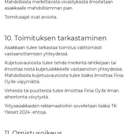
Mahdollisista merkittävistä viivästyksistä ilmoitetaan
asiakkaalle mahdollisimman pian.
Toimitusajat ovat arvioita.
10. Toimituksen tarkastaminen
Asiakkaan tulee tarkastaa toimitus välittömästi
vastaanottamisen yhteydessä.
Kuljetusvaurioista tulee tehdä merkintä rahtikirjaan tai
ilmoittaa niistä kuljetusliikkeelle vastaanoton yhteydessä.
Mahdollisista kuljetusvaurioista tulee lisäksi ilmoittaa Finia
Oy:lle viipymättä.
Virheistä tai puutteista tulee ilmoittaa Finia Oy:lle ilman
aiheetonta viivytystä.
Yritysasiakkaiden reklamaatioihin sovelletaan lisäksi TK
Yleiset 2024 -ehtoja.
11. Omistusoikeus