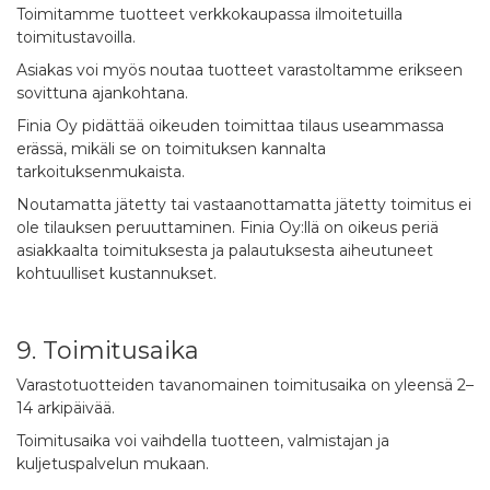
Toimitamme tuotteet verkkokaupassa ilmoitetuilla
toimitustavoilla.
Asiakas voi myös noutaa tuotteet varastoltamme erikseen
sovittuna ajankohtana.
Finia Oy pidättää oikeuden toimittaa tilaus useammassa
erässä, mikäli se on toimituksen kannalta
tarkoituksenmukaista.
Noutamatta jätetty tai vastaanottamatta jätetty toimitus ei
ole tilauksen peruuttaminen. Finia Oy:llä on oikeus periä
asiakkaalta toimituksesta ja palautuksesta aiheutuneet
kohtuulliset kustannukset.
9. Toimitusaika
Varastotuotteiden tavanomainen toimitusaika on yleensä 2–
14 arkipäivää.
Toimitusaika voi vaihdella tuotteen, valmistajan ja
kuljetuspalvelun mukaan.