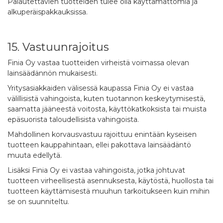
Palautettavien tuotteiden tulee olla käyttämättömiä ja
alkuperäispakkauksissa.
15. Vastuunrajoitus
Finia Oy vastaa tuotteiden virheistä voimassa olevan
lainsäädännön mukaisesti.
Yritysasiakkaiden välisessä kaupassa Finia Oy ei vastaa
välillisistä vahingoista, kuten tuotannon keskeytymisestä,
saamatta jääneestä voitosta, käyttökatkoksista tai muista
epäsuorista taloudellisista vahingoista.
Mahdollinen korvausvastuu rajoittuu enintään kyseisen
tuotteen kauppahintaan, ellei pakottava lainsäädäntö
muuta edellytä.
Lisäksi Finia Oy ei vastaa vahingoista, jotka johtuvat
tuotteen virheellisestä asennuksesta, käytöstä, huollosta tai
tuotteen käyttämisestä muuhun tarkoitukseen kuin mihin
se on suunniteltu.