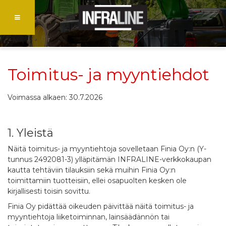
Toimitus- ja myyntiehdot
Voimassa alkaen: 30.7.2026
1. Yleistä
Näitä toimitus- ja myyntiehtoja sovelletaan Finia Oy:n (Y-
tunnus 2492081-3) ylläpitämän INFRALINE-verkkokaupan
kautta tehtäviin tilauksiin sekä muihin Finia Oy:n
toimittamiin tuotteisiin, ellei osapuolten kesken ole
kirjallisesti toisin sovittu.
Finia Oy pidättää oikeuden päivittää näitä toimitus- ja
myyntiehtoja liiketoiminnan, lainsäädännön tai