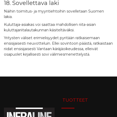
18. Sovellettava laki
Näihin toimitus- ja myyntiehtoihin sovelletaan Suomen
lakia.
Kuluttaja-asiakas voi saattaa mahdollisen riita-asian
kuluttajariitalautakunnan käsiteltäväksi.
Yritysten väliset erimielisyydet pyritään ratkaisemaan
ensisijaisesti neuvotteluin. Ellei sovintoon päästä, ratkaistaan
riidat ensisijaisesti Vantaan käräjäoikeudessa, elleivät
osapuolet kirjallisesti sovi välimiesmenettelystä.
TUOTTEET