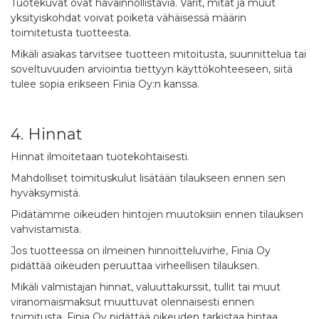
Tuotekuvat ovat havainnollistavia. Värit, mitat ja muut
yksityiskohdat voivat poiketa vähäisessä määrin
toimitetusta tuotteesta.
Mikäli asiakas tarvitsee tuotteen mitoitusta, suunnittelua tai
soveltuvuuden arviointia tiettyyn käyttökohteeseen, siitä
tulee sopia erikseen Finia Oy:n kanssa.
4. Hinnat
Hinnat ilmoitetaan tuotekohtaisesti.
Mahdolliset toimituskulut lisätään tilaukseen ennen sen
hyväksymistä.
Pidätämme oikeuden hintojen muutoksiin ennen tilauksen
vahvistamista.
Jos tuotteessa on ilmeinen hinnoitteluvirhe, Finia Oy
pidättää oikeuden peruuttaa virheellisen tilauksen.
Mikäli valmistajan hinnat, valuuttakurssit, tullit tai muut
viranomaismaksut muuttuvat olennaisesti ennen
toimitusta, Finia Oy pidättää oikeuden tarkistaa hintaa