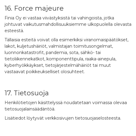
16. Force majeure
Finia Oy ei vastaa viivästyksistä tai vahingoista, jotka
johtuvat vaikutusmahdollisuuksiemme ulkopuolella olevasta
esteestä.
Tällaisia esteitä voivat olla esimerkiksi viranomaispäätökset,
lakot, kuljetushäiriöt, valmistajan toimitusongelmat,
luonnonkatastrofit, pandemia, sota, sähkö- tai
tietoliikennekatkot, komponenttipula, raaka-ainepula,
kyberhyökkäykset, tietojärjestelmähäiriöt tai muut
vastaavat poikkeukselliset olosuhteet.
17. Tietosuoja
Henkilötietojen käsittelyssä noudatetaan voimassa olevaa
tietosuojalainsäädäntöä.
Lisätiedot löytyvät verkkosivujen tietosuojaselosteesta.