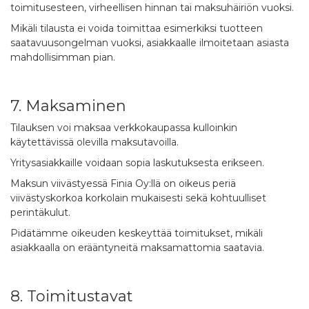
toimitusesteen, virheellisen hinnan tai maksuhäiriön vuoksi.
Mikäli tilausta ei voida toimittaa esimerkiksi tuotteen
saatavuusongelman vuoksi, asiakkaalle ilmoitetaan asiasta
mahdollisimman pian.
7. Maksaminen
Tilauksen voi maksaa verkkokaupassa kulloinkin
käytettävissä olevilla maksutavoilla.
Yritysasiakkaille voidaan sopia laskutuksesta erikseen.
Maksun viivästyessä Finia Oy:llä on oikeus periä
viivästyskorkoa korkolain mukaisesti sekä kohtuulliset
perintäkulut.
Pidätämme oikeuden keskeyttää toimitukset, mikäli
asiakkaalla on erääntyneitä maksamattomia saatavia.
8. Toimitustavat