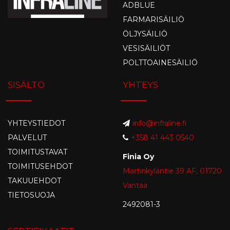
ADBLUE
FARMARISÄILIÖ
ÖLJYSÄILIÖ
VESISÄILIÖT
POLTTOAINESÄILIÖ
SISÄLTÖ
YHTEYS
YHTEYSTIEDOT
info@infraline.fi
PALVELUT
+358 41 443 0540
TOIMITUSTAVAT
Finia Oy
TOIMITUSEHDOT
Martinkyläntie 39 AF, 01720
TAKUUEHDOT
Vantaa
TIETOSUOJA
2492081-3