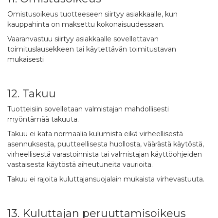
Omistusoikeus tuotteeseen siirtyy asiakkaalle, kun
kauppahinta on maksettu kokonaisuudessaan.
Vaaranvastuu siirtyy asiakkaalle sovellettavan
toimituslausekkeen tai käytettävän toimitustavan
mukaisesti
12. Takuu
Tuotteisiin sovelletaan valmistajan mahdollisesti
myöntämää takuuta.
Takuu ei kata normaalia kulumista eikä virheellisestä
asennuksesta, puutteellisesta huollosta, väärästä käytöstä,
virheellisestä varastoinnista tai valmistajan käyttöohjeiden
vastaisesta käytöstä aiheutuneita vaurioita.
Takuu ei rajoita kuluttajansuojalain mukaista virhevastuuta.
13. Kuluttajan peruuttamisoikeus