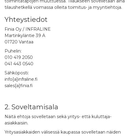
toimintatapojen muuttuessa. Tilaukseen sovelletaan aina
tilaushetkellä voimassa olleita toimitus- ja myyntiehtoja.
Yhteystiedot
Finia Oy / INFRALINE
Martinkyläntie 39 A
01720 Vantaa
Puhelin:
010 419 2050
041 443 0540
Sähköposti:
info[a]infraline.fi
sales[a]finia.fi
2. Soveltamisala
Näitä ehtoja sovelletaan sekä yritys- että kuluttaja-
asiakkaisiin.
Yritysasiakkaiden välisessä kaupassa sovelletaan näiden