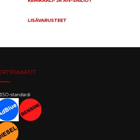
KEMIKAALI- JA AIV-SÄILIÖT
LISÄVARUSTEET
ERTIFIKAATIT