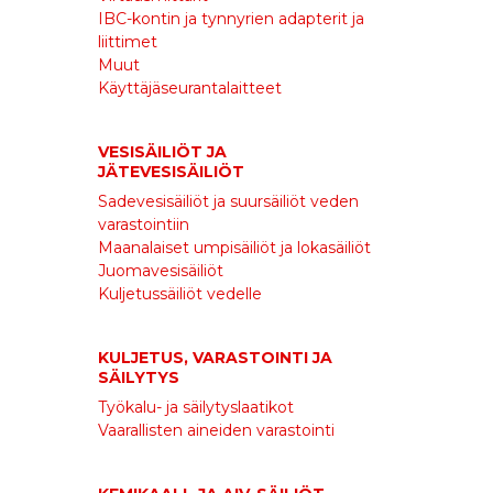
IBC-kontin ja tynnyrien adapterit ja
liittimet
Muut
Käyttäjäseurantalaitteet
VESISÄILIÖT JA
JÄTEVESISÄILIÖT
Sadevesisäiliöt ja suursäiliöt veden
varastointiin
Maanalaiset umpisäiliöt ja lokasäiliöt
Juomavesisäiliöt
Kuljetussäiliöt vedelle
KULJETUS, VARASTOINTI JA
SÄILYTYS
Työkalu- ja säilytyslaatikot
Vaarallisten aineiden varastointi