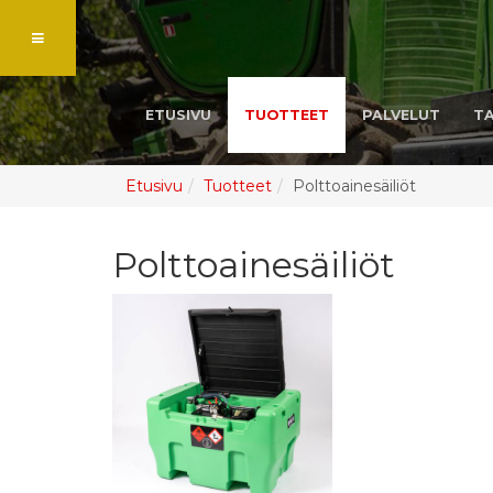
ETUSIVU
TUOTTEET
PALVELUT
T
Etusivu
Tuotteet
Polttoainesäiliöt
Polttoainesäiliöt