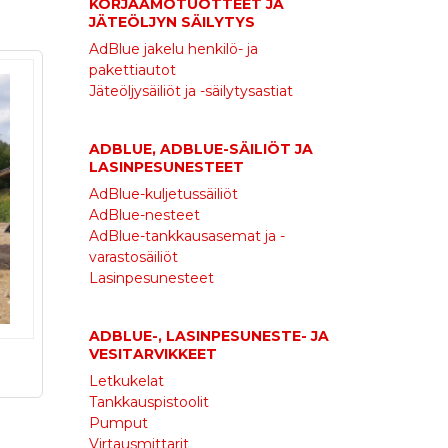
KORJAAMOTUOTTEET JA
JÄTEÖLJYN SÄILYTYS
AdBlue jakelu henkilö- ja
pakettiautot
Jäteöljysäiliöt ja -säilytysastiat
ADBLUE, ADBLUE-SÄILIÖT JA
LASINPESUNESTEET
AdBlue-kuljetussäiliöt
AdBlue-nesteet
AdBlue-tankkausasemat ja -
varastosäiliöt
Lasinpesunesteet
ADBLUE-, LASINPESUNESTE- JA
VESITARVIKKEET
Letkukelat
Tankkauspistoolit
Pumput
Virtausmittarit