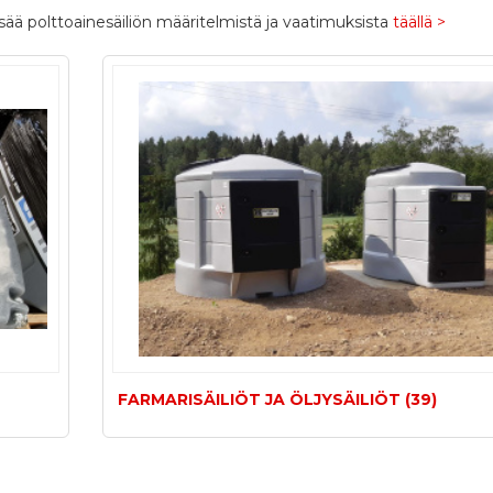
lisää polttoainesäiliön määritelmistä ja vaatimuksista
täällä >
FARMARISÄILIÖT JA ÖLJYSÄILIÖT (39)