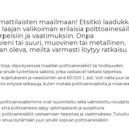
mattilaisten maailmaan! Etsitkö laadukk
aajan valikoiman erilaisia polttoainesäili
rpeisiin ja vaatimuksiin. Onpa
pieni tai suuri, muovinen tai metallinen,
laan oleva, meiltä varmasti löytyy ratkaisu
oja, olipa kyseessä maatilan polttoainesäiliöt tai teollisuuden
inulle luotettavia säiliöitä, jotka vastaavat tarkasti tarpeitasi.
ljetukseen ja varastointiin aina 60.000 L asti. Voit valita juuri si
 erityisiä ratkaisuja, kuten matalia polttoainesäiliöitä ja maanala
ikki polttoainesäiliömme ovat suunniteltu sekä valmistettu noudat
että polttoaineesi säilyy optimaalisesti ja suojattuna
 polttoainesäiliöt vastaamaan tarpeitasi ja vaatimuksiasi. Tutustu
nua löytämään juuri sinulle sopivan polttoainesäiliön