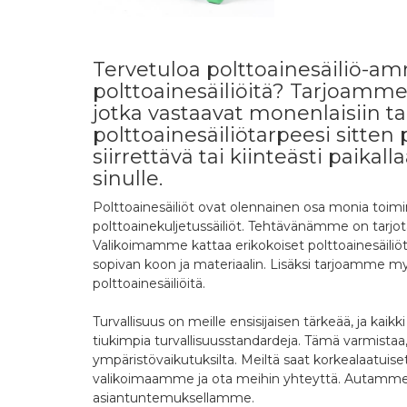
Tervetuloa polttoainesäiliö-am
polttoainesäiliöitä? Tarjoamme l
jotka vastaavat monenlaisiin ta
polttoainesäiliötarpeesi sitten 
siirrettävä tai kiinteästi paikal
sinulle.
Polttoainesäiliöt ovat olennainen osa monia toimint
polttoainekuljetussäiliöt. Tehtävänämme on tarjota s
Valikoimamme kattaa erikokoiset polttoainesäiliöt ku
sopivan koon ja materiaalin. Lisäksi tarjoamme myös
polttoainesäiliöitä.
Turvallisuus on meille ensisijaisen tärkeää, ja ka
tiukimpia turvallisuusstandardeja. Tämä varmistaa, 
ympäristövaikutuksilta. Meiltä saat korkealaatuiset
valikoimaamme ja ota meihin yhteyttä. Autamme si
asiantuntemuksellamme.