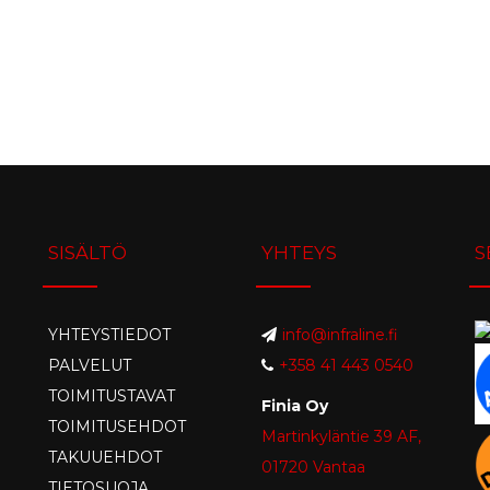
SISÄLTÖ
YHTEYS
S
YHTEYSTIEDOT
info@infraline.fi
PALVELUT
+358 41 443 0540
TOIMITUSTAVAT
Finia Oy
TOIMITUSEHDOT
Martinkyläntie 39 AF,
TAKUUEHDOT
01720 Vantaa
TIETOSUOJA