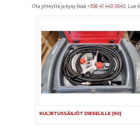
Ota yhteyttä ja kysy lisää
+358 41 443 0540
. Lue 
KULJETUSSÄILIÖT DIESELILLE (90)