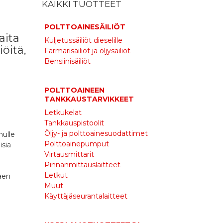
KAIKKI TUOTTEET
POLTTOAINESÄILIÖT
aita
Kuljetussäiliöt dieselille
öitä,
Farmarisäiliöt ja öljysäiliöt
Bensiinisäiliöt
POLTTOAINEEN
TANKKAUSTARVIKKEET
Letkukelat
Tankkauspistoolit
Öljy- ja polttoainesuodattimet
nulle
Polttoainepumput
isia
Virtausmittarit
Pinnanmittauslaitteet
Letkut
taen
Muut
Käyttäjäseurantalaitteet