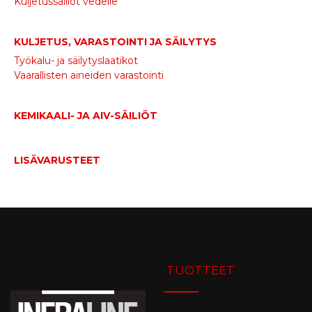
Kuljetussäiliöt vedelle
KULJETUS, VARASTOINTI JA SÄILYTYS
Työkalu- ja säilytyslaatikot
Vaarallisten aineiden varastointi
KEMIKAALI- JA AIV-SÄILIÖT
LISÄVARUSTEET
TUOTTEET