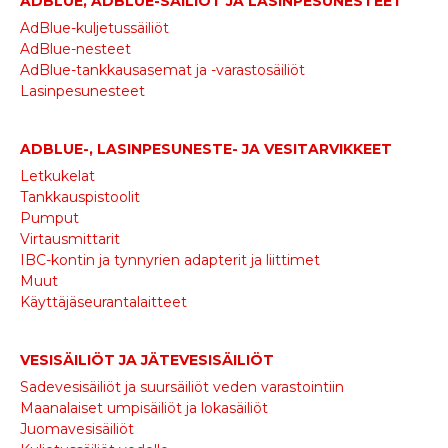
ADBLUE, ADBLUE-SÄILIÖT JA LASINPESUNESTEET
AdBlue-kuljetussäiliöt
AdBlue-nesteet
AdBlue-tankkausasemat ja -varastosäiliöt
Lasinpesunesteet
ADBLUE-, LASINPESUNESTE- JA VESITARVIKKEET
Letkukelat
Tankkauspistoolit
Pumput
Virtausmittarit
IBC-kontin ja tynnyrien adapterit ja liittimet
Muut
Käyttäjäseurantalaitteet
VESISÄILIÖT JA JÄTEVESISÄILIÖT
Sadevesisäiliöt ja suursäiliöt veden varastointiin
Maanalaiset umpisäiliöt ja lokasäiliöt
Juomavesisäiliöt