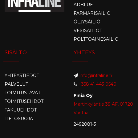
ADBLUE
FARMARISÄILIÖ
ÖLJYSÄILIÖ
VESISÄILIÖT
POLTTOAINESÄILIÖ
SISÄLTÖ
YHTEYS
YHTEYSTIEDOT
info@infraline.fi
PALVELUT
+358 41 443 0540
TOIMITUSTAVAT
Finia Oy
TOIMITUSEHDOT
Martinkyläntie 39 AF, 01720
TAKUUEHDOT
Vantaa
TIETOSUOJA
2492081-3