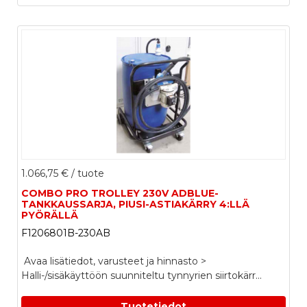
1.066,75 €
/ tuote
COMBO PRO TROLLEY 230V ADBLUE-
TANKKAUSSARJA, PIUSI-ASTIAKÄRRY 4:LLÄ
PYÖRÄLLÄ
F1206801B-230AB
Avaa lisätiedot, varusteet ja hinnasto >
Halli-/sisäkäyttöön suunniteltu tynnyrien siirtokärr...
Tuotetiedot