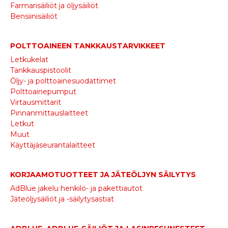
Farmarisäiliöt ja öljysäiliöt
Bensiinisäiliöt
POLTTOAINEEN TANKKAUSTARVIKKEET
Letkukelat
Tankkauspistoolit
Öljy- ja polttoainesuodattimet
Polttoainepumput
Virtausmittarit
Pinnanmittauslaitteet
Letkut
Muut
Käyttäjäseurantalaitteet
KORJAAMOTUOTTEET JA JÄTEÖLJYN SÄILYTYS
AdBlue jakelu henkilö- ja pakettiautot
Jäteöljysäiliöt ja -säilytysastiat