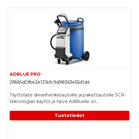
ADBLUE PRO
2f885d0fbe2e131bfc9d98363e55d1d4
Täyttölaite dieselhenkilöautoille ja pakettiautoille SCR-
teknologian käyttö ja tarve AdBluelle on...
Tuotetiedot