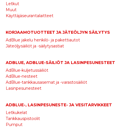
Letkut
Muut
Käyttäjäseurantalaitteet
KORJAAMOTUOTTEET JA JÄTEÖLJYN SÄILYTYS
AdBlue jakelu henkilö- ja pakettiautot
Jäteöljysäiliöt ja -säilytysastiat
ADBLUE, ADBLUE-SÄILIÖT JA LASINPESUNESTEET
AdBlue-kuljetussäiliöt
AdBlue-nesteet
AdBlue-tankkausasemat ja -varastosäiliöt
Lasinpesunesteet
ADBLUE-, LASINPESUNESTE- JA VESITARVIKKEET
Letkukelat
Tankkauspistoolit
Pumput