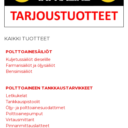
KAIKKI TUOTTEET
POLTTOAINESÄILIÖT
Kuljetussäiliöt dieselille
Farmarisäiliöt ja öljysäiliöt
Bensiinisäiliöt
POLTTOAINEEN TANKKAUSTARVIKKEET
Letkukelat
Tankkauspistoolit
Öljy- ja polttoainesuodattimet
Polttoainepumput
Virtausmittarit
Pinnanmittauslaitteet