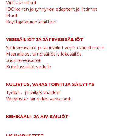
Virtausmittarit
IBC-kontin ja tynnyrien adapterit ja liittimet
Muut
Käyttäjäseurantalaitteet
VESISÄILIÖT JA JÄTEVESISÄILIÖT
Sadevesisäiliöt ja suursäiliöt veden varastointiin
Maanalaiset umpisäiliöt ja lokasäiliöt
Juomavesisäiliöt
Kuljetussäiliöt vedelle
KULJETUS, VARASTOINTI JA SÄILYTYS
Työkalu- ja säilytyslaatikot
Vaarallisten aineiden varastointi
KEMIKAALI- JA AIV-SÄILIÖT
LISÄVARUSTEET