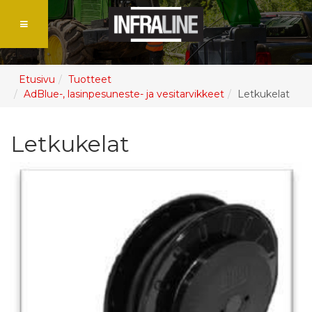
Etusivu
Tuotteet
AdBlue-, lasinpesuneste- ja vesitarvikkeet
Letkukelat
Letkukelat