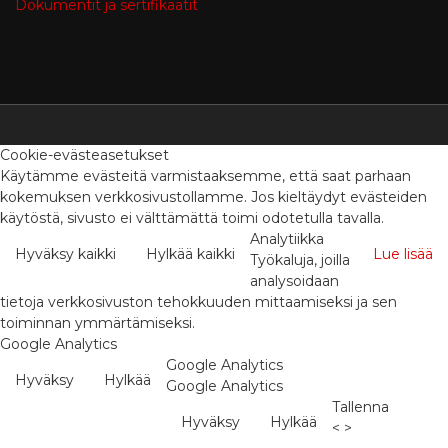
Dokumentit ja sertifikaatit
Cookie-evästeasetukset
Käytämme evästeitä varmistaaksemme, että saat parhaan
kokemuksen verkkosivustollamme. Jos kieltäydyt evästeiden
käytöstä, sivusto ei välttämättä toimi odotetulla tavalla.
Analytiikka
Hyväksy kaikki
Hylkää kaikki
Lue lisää
Työkaluja, joilla
analysoidaan
tietoja verkkosivuston tehokkuuden mittaamiseksi ja sen
toiminnan ymmärtämiseksi.
Google Analytics
Google Analytics
Hyväksy
Hylkää
Google Analytics
Tallenna
Hyväksy
Hylkää
<
>