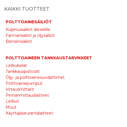
KAIKKI TUOTTEET
POLTTOAINESÄILIÖT
Kuljetussäiliöt dieselille
Farmarisäiliöt ja öljysäiliöt
Bensiinisäiliöt
POLTTOAINEEN TANKKAUSTARVIKKEET
Letkukelat
Tankkauspistoolit
Öljy- ja polttoainesuodattimet
Polttoainepumput
Virtausmittarit
Pinnanmittauslaitteet
Letkut
Muut
Käyttäjäseurantalaitteet