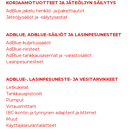
KORJAAMOTUOTTEET JA JÄTEÖLJYN SÄILYTYS
AdBlue jakelu henkilö- ja pakettiautot
Jäteöljysäiliöt ja -säilytysastiat
ADBLUE, ADBLUE-SÄILIÖT JA LASINPESUNESTEET
AdBlue-kuljetussäiliöt
AdBlue-nesteet
AdBlue-tankkausasemat ja -varastosäiliöt
Lasinpesunesteet
ADBLUE-, LASINPESUNESTE- JA VESITARVIKKEET
Letkukelat
Tankkauspistoolit
Pumput
Virtausmittarit
IBC-kontin ja tynnyrien adapterit ja liittimet
Muut
Käyttäjäseurantalaitteet